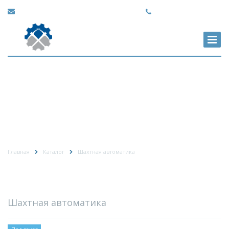
info@gorprof.ru
+7 (495) 741-81-38
ВЫКЛЮЧАТЕЛИ
АВТОМАТИЧЕСКИЕ
РУДНИЧНЫЕ ПОСТОЯННОГО
ТОКА ВАРП-250…1000
Главная
Каталог
Шахтная автоматика
Шахтная автоматика